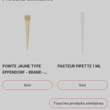
Préc
Su
POINTE JAUNE TYPE
PASTEUR PIPETTE 1 ML
EPPENDORF - BRAND -
SOCOREX 0 À 200 UL
Voir
Voir
Tous les produits similaires