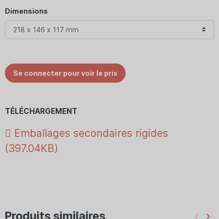
Dimensions
Se connecter pour voir le prix
TÉLÉCHARGEMENT
Emballages secondaires rigides
(397.04KB)
Produits similaires
keyboard_arrow_left
keyboard_arrow_right