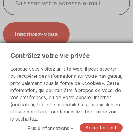
Inscrivez-vous
Contrôlez votre vie privée
Contrôlez votre vie privée
Lorsque vous visitez un site Web, il peut stocker
ou récupérer des informations sur votre navigateur,
principalement sous la forme de «cookies». Cette
information, qui pourrait être à propos de vous, de
Politique de confidentialité
vos préférences, ou de votre appareil internet
(ordinateur, tablette ou mobile), est principalement
utilisée pour faire fonctionner le site comme vous
Conditions générales de ventes
le souhaitez.
© 2024
-2026
Cibesmed. Tous droits réservés. E-
Accepter tout
Plus d'informations
commerce par
SBA Concept