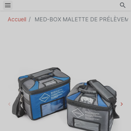
search
Accueil
MED-BOX MALETTE DE PRÉLÈVEM
keyboard_arrow_left
keyboard_arrow_right
Précédent
Sui