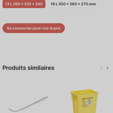
12 L 280 x 230 x 240
16 L 350 x 260 x 270 mm
Se connecter pour voir le prix
Produits similaires
keyboard_arrow_left
keyboard_arrow_right
Préc
Su