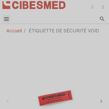
search
Accueil
ÉTIQUETTE DE SÉCURITÉ VOID
keyboard_arrow_left
keyboard_arrow_right
Précédent
Sui