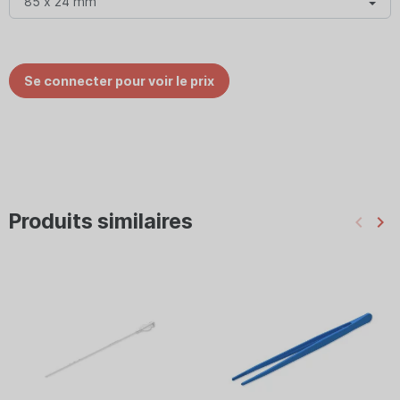
Se connecter pour voir le prix
Produits similaires
keyboard_arrow_left
keyboard_arrow_right
Préc
Su