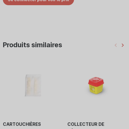
Produits similaires
keyboard_arrow_left
keyboard_arrow_right
Préc
Su
CARTOUCHIÈRES
COLLECTEUR DE