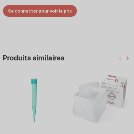
Se connecter pour voir le prix
Produits similaires
keyboard_arrow_left
keyboard_arrow_right
Préc
Su