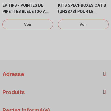
EP TIPS - POINTES DE
KITS SPECI-BOXES CAT B
PIPETTES BLEUE 100 A
(UN3373) POUR LE
1000 UL TYPE EPPENDORF
TRANSPORT EN
- GILSON - BRAND -
TEMPÉRATURE DIRIGÉE
Voir
Voir
SOCOREX -
AVEC EMBALLAGES
SECONDAIRES SOUPLES
OU RIGIDES
Adresse
Produits
Restez informé(e)